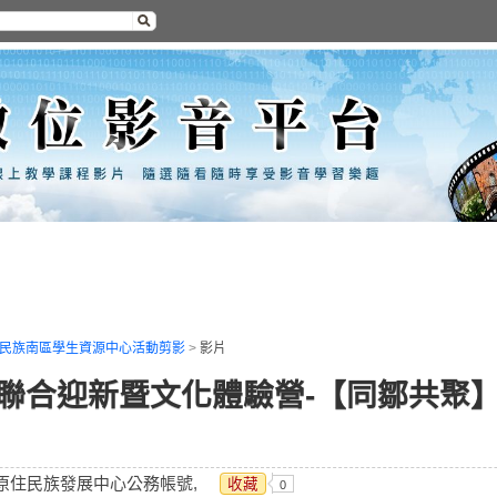
民族南區學生資源中心活動剪影
>
影片
生聯合迎新暨文化體驗營-【同鄒共聚
 原住民族發展中心公務帳號,
收藏
0