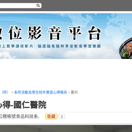
（所）
>
系所活動及學生校外實習心得報告
>
影片
心得-國仁醫院
 公務帳號食品科技系,
收藏
0