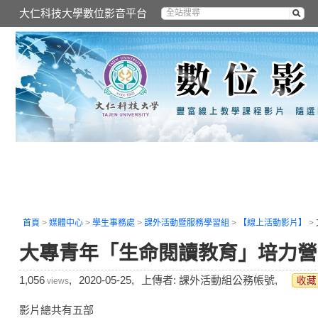
大仁科技大學數位影音平台
首頁
>
媒體中心
>
學生事務處
>
課外活動暨服務學習組
>
【線上活動影片】
>
大專青年「生命閱讀教育」培力營
1,056
,
2020-05-25,
上傳者: 課外活動組公務帳號,
收藏
views
影片總共有五部