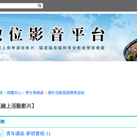
頁
>
媒體中心
>
學生事務處
>
課外活動暨服務學習組
【線上活動影片】
標題
青年講座-夢想實現-11