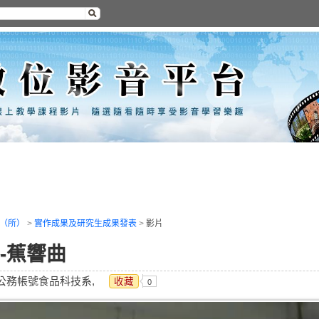
（所）
>
實作成果及研究生成果發表
>
影片
-蕉響曲
 公務帳號食品科技系,
收藏
0