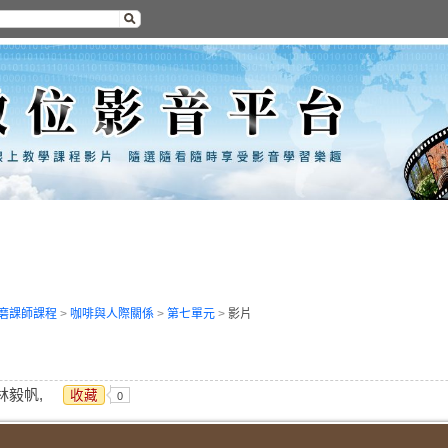
磨課師課程
>
咖啡與人際關係
>
第七單元
>
影片
林毅帆,
收藏
0