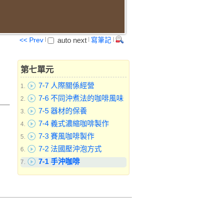
auto next
<< Prev
寫筆記
第七單元
7-7 人際關係經營
1.
7-6 不同沖煮法的咖啡風味
2.
7-5 器材的保養
3.
7-4 義式濃縮咖啡製作
4.
7-3 賽風咖啡製作
5.
7-2 法國壓沖泡方式
6.
7-1 手沖咖啡
7.