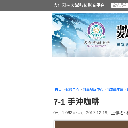
大仁科技大學數位影音平台
首頁
>
媒體中心
>
教學發展中心
>
105學年度
>
7-1 手沖咖啡
0::,
1,083
,
2017-12-19,
上傳者: 
views