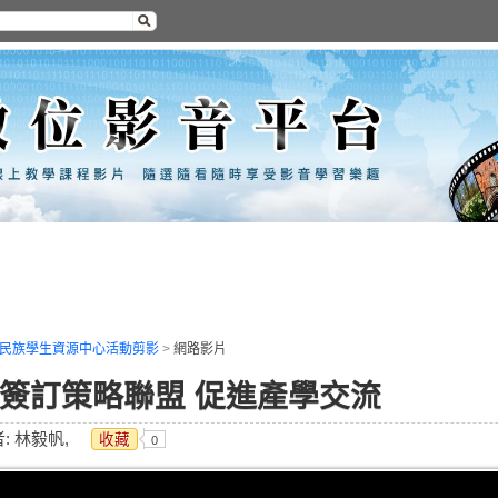
民族學生資源中心活動剪影
>
網路影片
 簽訂策略聯盟 促進產學交流
: 林毅帆,
收藏
0