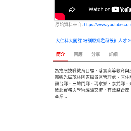
原始資料來自:
https://www.youtube.c
簡介
回應
分享
詳細
為推展技職教育目標，落實高等教育與原
部觀光局茂林國家風景區管理處、原住
霧台鄉、三地門鄉、瑪家鄉、泰武鄉、
彼此實務與學術經驗交流，有效整合產
產業...