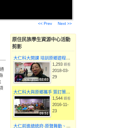
<< Prev
Next >>
原住民族學生資源中心活動
剪影
大仁科大開課 培訓原鄉遊程設計人才 2017-02-19 TITV 原視新聞
1,293
觀看
通
2018-03-
縣
29
02:03
進
項
大仁科大與原鄉攜手 簽訂策略聯盟 促進產學交流
1,544
觀看
2016-11-
23
09:51
大仁前進總統府-原聲舞動、慶雙十