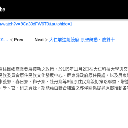
om/watch?v=9Ca30dFW6T0&autohide=1
大仁科大開課 培訓原鄉遊程設計人才 2017-02-19 TITV 原視新聞
Prev
Next
大仁前進總統府-原聲舞動、慶雙十
住民鄉產業發展接軌之政策，於105年11月2日在大仁科技大學與交
民族委員會原住民族文化發展中心、屏東縣政府原住民處，以及屏東
來義鄉、春日鄉、獅子鄉、牡丹鄉等8個原住民鄉簽訂策略聯盟，增
、學、官、研之資源，期能藉由聯合結盟之夥伴關係提昇原鄉推動各