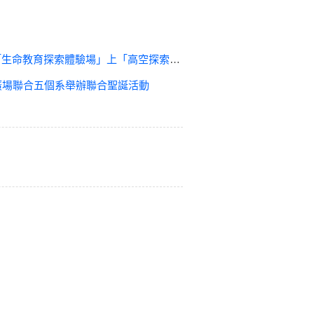
命教育探索體驗場」上「高空探索體驗課程」
屋圓頂廣場聯合五個系舉辦聯合聖誕活動