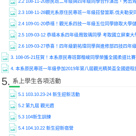
2.2
108-11-20原民班二年级與四年级同學合作演出，秀出
2.3
108-11-28觀光系原住民專班一年級菈發筮斯.伐夫勒安同學原音重現--10
2.4
109-01-20恭禧！觀光系四技一年級五位同學錄取大學儲備軍官訓練團(ROTC)。
2.5
109-03-12 恭禧本系四年级周致瑀同學 考取國立屏
2.6
109-03-27恭喜！四年級劉祐瑋同學與進修部四技四年級陳綵婕同
3.
108-05-21狂賀！本系原民專班鄭楷峻同學榮獲全國柔道比
4.
本系原民專班一年級參加2019年第八屆觀光精英盃全國遊
5.
系上學生各項活動
5.1
103.10.23-24 新生迎新活動
5.2
第九屆 觀光週
5.3
104新生訓練
5.4
104.10.22 新生迎新宿營