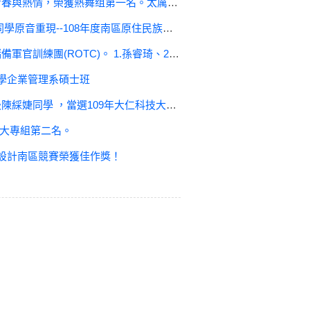
青春與熱情，榮獲熱舞组第一名。太厲害了！
8年度南區原住民族學生母語歌謠競賽，榮獲第三名佳績。
 1.孫睿琦、2.陳妤甄、3.郭寬宏、4 高士傑、5.杜劼
東大學企業管理系碩士班
學 ，當選109年大仁科技大學校園優秀青年。
賽大專組第二名。
程設計南區競賽榮獲佳作獎！