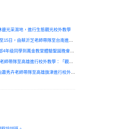
屏東林邊光采濕地，進行生態觀光校外教學
參訪，讓同學學習旅遊活動的規劃與旅遊行程安排作業，及進行旅遊導覽學習。
修部4年级同學到萬金教堂體驗聖誕晚會活動
光導覽解說訓練」實作，讓同學能實地體驗觀光景點的解説實務。
外教學：「觀光導覽解說訓練」實作，讓同學能實地體驗觀光景點解説實務。
證課程培訓班。