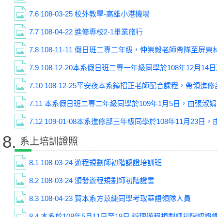
7.6
108-03-25 校外教學-高雄小港機場
7.7
108-04-22 進修專校2-1畢業旅行
7.8
108-11-11 假日班二專二年級，仲崇毅老師帶隊至
7.9
108-12-20本系假日班二專一年級同學於108年12月14日至15日，由蔡沂芝老師帶隊至台南進行校外
7.10
108-12-25平安夜本系鐘招正老師配合課程，帶領進
7.11
本系假日班二專二年級同學於109年1月5日，由張淑娟老師帶隊至高雄進行校外教學：「觀
7.12
109-01-08本系進修部三年級同學於108年11月23日，由蕭秀卉老師帶隊至高雄旗津進行校
8.
系上培訓證照
8.1
108-03-24 遊程規劃師初階認證培訓班
8.2
108-03-24 頒發遊程規劃師初階證書
8.3
108-04-23 賀本系方苡緁同學考取華語領隊人員
8.4
本系於108年5月11日至18日 辦理遊程規劃師初階認