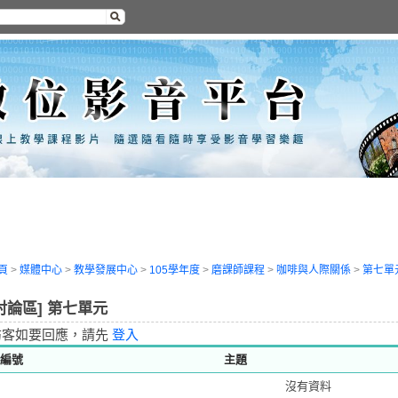
頁
>
媒體中心
>
教學發展中心
>
105學年度
>
磨課師課程
>
咖啡與人際關係
>
第七單
討論區] 第七單元
訪客如要回應，請先
登入
編號
主題
沒有資料