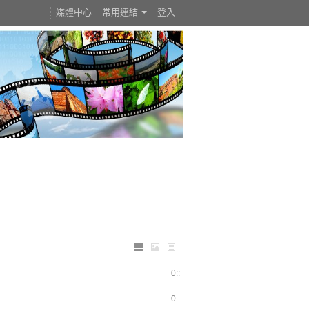
媒體中心
常用連結
登入
0::
0::