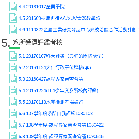
4.4
20161017產業學院
4.5
201609技職再造AA及UV儀器教學照
4.6
1110322金屬工業研究發展中心來校洽談合作活動計劃
5.
系所營運評鑑考核
5.1
20170107科大評鑑（最強的團隊隊伍）
5.2
20161124大仁行政單位稽核(李)
5.3
20160427課程專家審查會議
5.4
20151224(104學年度系所校內評鑑)
5.5
20170113水質檢測考場設置
5.6
107學年度系所自我評鑑1080103
5.7
108學年度-課程專家審查會議1080422
5.8
109學年度-課程專家審查會議1090515